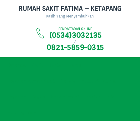
RUMAH SAKIT FATIMA – KETAPANG
Kasih Yang Menyembuhkan
PENDAFTARAN ONLINE
(0534)3032135
/
0821-5859-0315
Beranda
Profil
Dokter
News
Layanan Rumah Sakit
Gallery
Mutu RS Fatima
Layanan
Pages
Appointment
Dokter
Info
Hubungi Kami