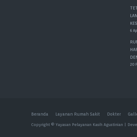
TET
LA
KES
6 Ap
RU
HA
DEN
20 
Beranda
Layanan Rumah Sakit
Dokter
Gall
Copyright © Yayasan Pelayanan Kasih Agustinian | De