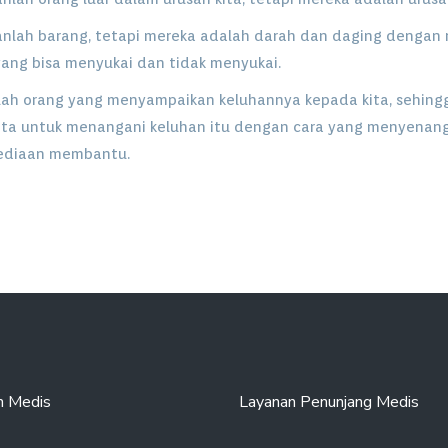
anlah barang, tetapi mereka adalah darah dan daging dengan 
ang bisa menyukai dan tidak menyukai.
lah orang yang menyampaikan keluhannya kepada kita, sehing
kita untuk menangani keluhan itu dengan cara yang menyenan
ediaan membantu.
n Medis
Layanan Penunjang Medis