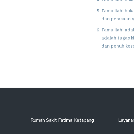
Tamu Ilahi buk
dan perasaan y
Tamu Ilahi ada
adalah tugas 
dan penuh kes
Rumah Sakit Fatima Ketapang
Layana