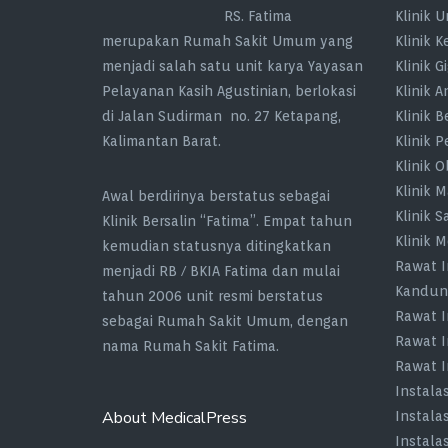
RS. Fatima
Klinik 
merupakan Rumah Sakit Umum yang
Klinik 
menjadi salah satu unit karya Yayasan
Klinik Gi
Pelayanan Kasih Agustinian, berlokasi
Klinik A
di Jalan Sudirman no. 27 Ketapang,
Klinik 
Kalimantan Barat.
Klinik 
Klinik O
Klinik 
Awal berdirinya berstatus sebagai
Klinik S
Klinik Bersalin “Fatima”. Empat tahun
Klinik 
kemudian statusnya ditingkatkan
Rawat I
menjadi RB / BKIA Fatima dan mulai
Kandun
tahun 2006 unit resmi berstatus
Rawat I
sebagai Rumah Sakit Umum, dengan
Rawat I
nama Rumah Sakit Fatima.
Rawat 
Instala
About MedicalPress
Instala
Instala