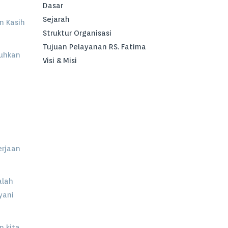
Dasar
Sejarah
n Kasih
Struktur Organisasi
Tujuan Pelayanan RS. Fatima
tuhkan
Visi & Misi
erjaan
alah
yani
 kita.