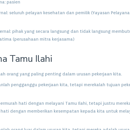
ma: pasien
ernal: seluruh pelayan kesehatan dan pemilik (Yayasan Pelayana
ternal: pihak yang secara langsung dan tidak langsung membu
atima (perusahaan mitra kerjasama)
a Tamu Ilahi
lah orang yang paling penting dalam urusan pekerjaan kita.
anlah pengganggu pekerjaan kita, tetapi merekalah tujuan pek
bermurah hati dengan melayani Tamu Ilahi, tetapi justru merek
 hati dengan memberikan kesempatan kepada kita untuk mela
nlah orang luar dalam urusan kita, tetapi mereka adalah urusan