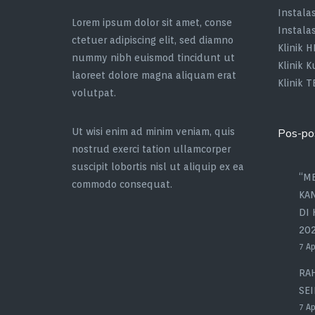
Instala
Lorem ipsum dolor sit amet, conse
Instala
ctetuer adipiscing elit, sed diamno
Klinik H
nummy nibh euismod tincidunt ut
Klinik K
laoreet dolore magna aliquam erat
Klinik T
volutpat.
Ut wisi enim ad minim veniam, quis
Pos-po
nostrud exerci tation ullamcorper
suscipit lobortis nisl ut aliquip ex ea
“M
commodo consequat.
KA
DI
202
7 Ap
RAH
SE
7 Ap