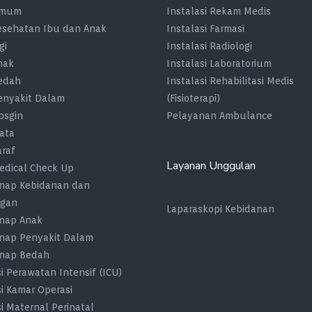
Umum
Instalasi Rekam Medis
Kesehatan Ibu dan Anak
Instalasi Farmasi
gi
Instalasi Radiologi
nak
Instalasi Laboratorium
Bedah
Instalasi Rehabilitasi Medis
Penyakit Dalam
(Fisioterapi)
bsgin
Pelayanan Ambulance
Mata
araf
Layanan Unggulan
Medical Check Up
nap Kebidanan dan
gan
Laparaskopi Kebidanan
nap Anak
nap Penyakit Dalam
Inap Bedah
si Perawatan Intensif (ICU)
si Kamar Operasi
si Maternal Perinatal