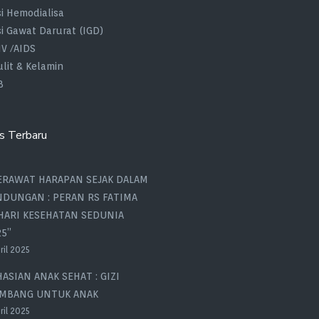
si Hemodialisa
si Gawat Darurat (IGD)
IV /AIDS
ulit & Kelamin
B
s Terbaru
ERAWAT HARAPAN SEJAK DALAM
NDUNGAN : PERAN RS FATIMA
 HARI KESEHATAN SEDUNIA
5”
ril 2025
ASIAN ANAK SEHAT : GIZI
IMBANG UNTUK ANAK
ril 2025