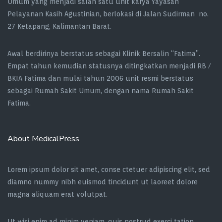
Umum yang menjadi salah satu unit karya Yayasan
Pelayanan Kasih Agustinian, berlokasi di Jalan Sudirman no.
27 Ketapang, Kalimantan Barat.
Awal berdirinya berstatus sebagai Klinik Bersalin “Fatima”.
Empat tahun kemudian statusnya ditingkatkan menjadi RB /
BKIA Fatima dan mulai tahun 2006 unit resmi berstatus
sebagai Rumah Sakit Umum, dengan nama Rumah Sakit
Fatima.
About MedicalPress
Lorem ipsum dolor sit amet, conse ctetuer adipiscing elit, sed
diamno nummy nibh euismod tincidunt ut laoreet dolore
magna aliquam erat volutpat.
Ut wisi enim ad minim veniam, quis nostrud exerci tation