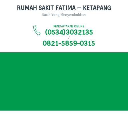
RUMAH SAKIT FATIMA – KETAPANG
Kasih Yang Menyembuhkan
PENDAFTARAN ONLINE
(0534)3032135
/
0821-5859-0315
Beranda
Profil
Dokter
News
Layanan Rumah Sakit
Gallery
Mutu RS Fatima
Layanan
Pages
Appointment
Dokter
Info
Hubungi Kami