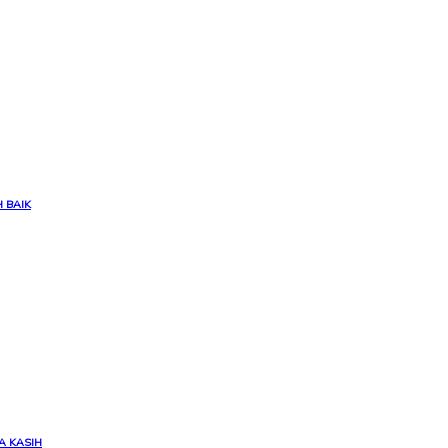
 BAIK
A KASIH