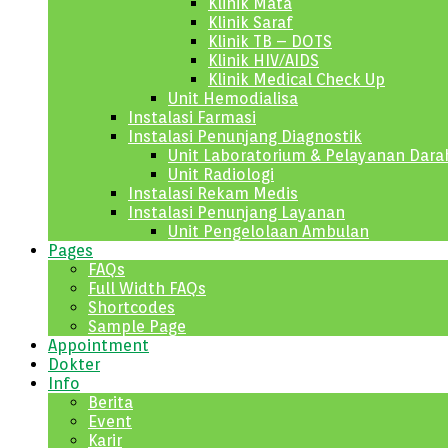
Klinik Mata
Klinik Saraf
Klinik TB – DOTS
Klinik HIV/AIDS
Klinik Medical Check Up
Unit Hemodialisa
Instalasi Farmasi
Instalasi Penunjang Diagnostik
Unit Laboratorium & Pelayanan Dara
Unit Radiologi
Instalasi Rekam Medis
Instalasi Penunjang Layanan
Unit Pengelolaan Ambulan
Pages
FAQs
Full Width FAQs
Shortcodes
Sample Page
Appointment
Dokter
Info
Berita
Event
Karir