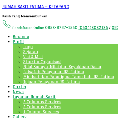
RUMAH SAKIT FATIMA – KETAPANG
Kasih Yang Menyembuhkan
0853-8787-1550
(0534)3032135
/
08
Pendaftaran Online
Beranda
Profil
Logo
Sejarah
Visi & Misi
Struktur Organisasi
Nilai Budaya, Nilai dan Keyakinan Dasar
Falsafah Pelayanan RS. Fatima
Mindset dan Paradigma Tamu Ilahi RS. Fatima
Tujuan Pelayanan RS. Fatima
Dokter
News
Layanan Rumah Sakit
3 Columns Services
2 Columns Services
1 Column Services
Gallery