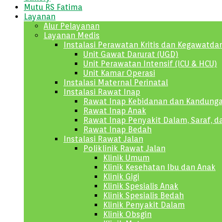
Mutu RS Fatima
Layanan
Alur Pelayanan
Layanan Medis
Instalasi Perawatan Kritis dan Kegawatda
Unit Gawat Darurat (UGD)
Unit Perawatan Intensif (ICU & HCU)
Unit Kamar Operasi
Instalasi Maternal Perinatal
Instalasi Rawat Inap
Rawat Inap Kebidanan dan Kandung
Rawat Inap Anak
Rawat Inap Penyakit Dalam, Saraf, d
Rawat Inap Bedah
Instalasi Rawat Jalan
Poliklinik Rawat Jalan
Klinik Umum
Klinik Kesehatan Ibu dan Anak
Klinik Gigi
Klinik Spesialis Anak
Klinik Spesialis Bedah
Klinik Penyakit Dalam
Klinik Obsgin