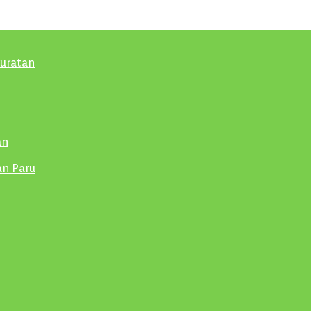
ruratan
an
an Paru