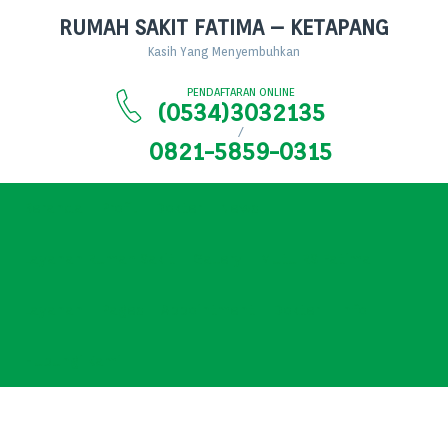
RUMAH SAKIT FATIMA – KETAPANG
Kasih Yang Menyembuhkan
PENDAFTARAN ONLINE
(0534)3032135
/
0821-5859-0315
Beranda
Profil
Dokter
News
Layanan Rumah Sakit
Gallery
Mutu RS Fatima
Layanan
Pages
Appointment
Dokter
Info
Hubungi Kami