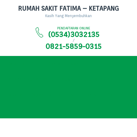
RUMAH SAKIT FATIMA – KETAPANG
Kasih Yang Menyembuhkan
PENDAFTARAN ONLINE
(0534)3032135
/
0821-5859-0315
Beranda
Profil
Dokter
News
Layanan Rumah Sakit
Gallery
Mutu RS Fatima
Layanan
Pages
Appointment
Dokter
Info
Hubungi Kami