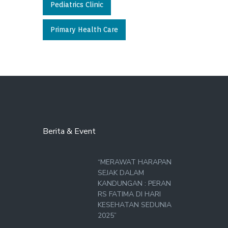
Pediatrics Clinic
Primary Health Care
Berita & Event
“MERAWAT HARAPAN
SEJAK DALAM
KANDUNGAN : PERAN
RS FATIMA DI HARI
KESEHATAN SEDUNIA
2025”