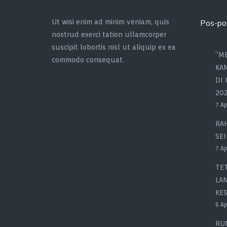
Ut wisi enim ad minim veniam, quis
Pos-po
nostrud exerci tation ullamcorper
suscipit lobortis nisl ut aliquip ex ea
“M
commodo consequat.
KA
DI
202
7 Ap
RAH
SE
7 Ap
TET
LA
KES
6 Ap
RU