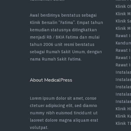
Klinik O
Klinik 
Awal berdirinya berstatus sebagai
Klinik S
Klinik Bersalin “Fatima”. Empat tahun
Klinik 
kemudian statusnya ditingkatkan
Rawat I
menjadi RB / BKIA Fatima dan mulai
Kandun
tahun 2006 unit resmi berstatus
Rawat I
sebagai Rumah Sakit Umum, dengan
Rawat I
nama Rumah Sakit Fatima.
Rawat 
Instala
About MedicalPress
Instala
Instala
Instala
Lorem ipsum dolor sit amet, conse
Instala
ctetuer adipiscing elit, sed diamno
Klinik H
nummy nibh euismod tincidunt ut
Klinik K
laoreet dolore magna aliquam erat
Klinik T
volutpat.