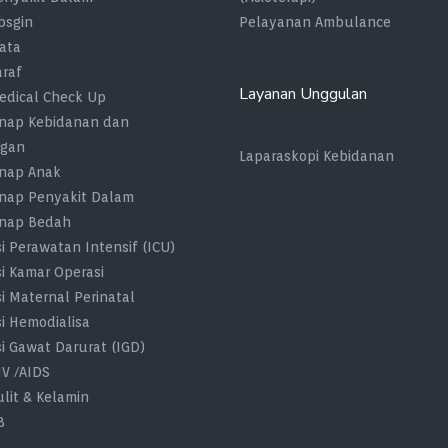
bsgin
Pelayanan Ambulance
Mata
araf
Layanan Unggulan
Medical Check Up
nap Kebidanan dan
gan
Laparaskopi Kebidanan
nap Anak
nap Penyakit Dalam
Inap Bedah
si Perawatan Intensif (ICU)
si Kamar Operasi
si Maternal Perinatal
si Hemodialisa
si Gawat Darurat (IGD)
IV /AIDS
ulit & Kelamin
B